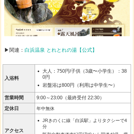
▶関連：
白浜温泉 とれとれの湯【公式】
大人：750円/子供（3歳〜小学生）：38
0円
入浴料
岩盤浴は800円（利用は中学生〜）
営業時間
9:00～23:00（最終受付 22:30）
定休日
年中無休
JRきのくに線「白浜駅」よりタクシーで4
分
アクセス