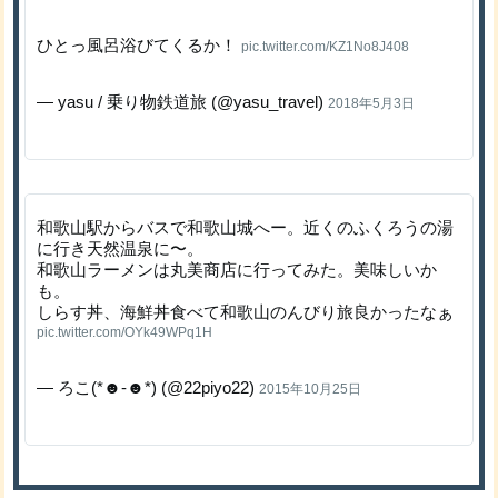
ひとっ風呂浴びてくるか！
pic.twitter.com/KZ1No8J408
— yasu / 乗り物鉄道旅 (@yasu_travel)
2018年5月3日
和歌山駅からバスで和歌山城へー。近くのふくろうの湯
に行き天然温泉に〜。
和歌山ラーメンは丸美商店に行ってみた。美味しいか
も。
しらす丼、海鮮丼食べて和歌山のんびり旅良かったなぁ
pic.twitter.com/OYk49WPq1H
— ろこ(*☻-☻*) (@22piyo22)
2015年10月25日