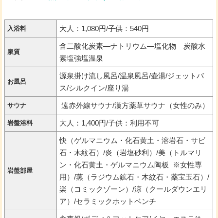
大人：1,080円/子供：540円
入浴料
含二酸化炭素―ナトリウム―塩化物 炭酸水
泉質
素塩強塩温泉
源泉掛け流し風呂/温泉風呂/壷湯/ジェットバ
お風呂
ス/シルクイン/座り湯
遠赤外線サウナ/漢方薬草サウナ（女性のみ）
サウナ
大人：1,400円/子供：利用不可
岩盤浴料
快（ゲルマニウム・化石黄土・溶岩石・サビ
石・木紋石）/炎（岩塩砂利）/美（トルマリ
ン・化石黄土・ゲルマニウム陶板 ※女性専
岩盤部屋
用）/蒸（ラジウム鉱石・木紋石・薬宝玉石）/
楽（コミックゾーン）/涼（クールダウンエリ
ア）/セラミックホットベンチ