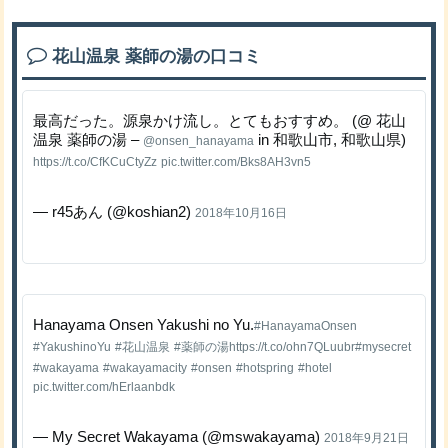
花山温泉 薬師の湯の口コミ
最高だった。源泉かけ流し。とてもおすすめ。 (@ 花山
温泉 薬師の湯 –
in 和歌山市, 和歌山県)
@onsen_hanayama
https://t.co/CfKCuCtyZz
pic.twitter.com/Bks8AH3vn5
— r45あん (@koshian2)
2018年10月16日
Hanayama Onsen Yakushi no Yu.
#HanayamaOnsen
#YakushinoYu
#花山温泉
#薬師の湯
https://t.co/ohn7QLuubr
#mysecret
#wakayama
#wakayamacity
#onsen
#hotspring
#hotel
pic.twitter.com/hErlaanbdk
— My Secret Wakayama (@mswakayama)
2018年9月21日