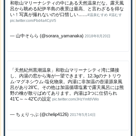
和歌山マリーナシティの中にある天然温泉だな。露天風
呂から眺める紀伊半島の夜景は最高、と言わざるを得な
い！写真が撮れないのが口惜しい……
#温泉むすめ
#温むす
pic.twitter.com/Fbd4a4CpV5
— 山中そらら (@sorara_yamanaka)
2018年8月20日
「天然紀州黒潮温泉」和歌山マリーナシティ湾に隣接
し、内湯の窓から海が一望できます。12.3gのナトリウ
ム-マグネシウム-塩化物泉。内湯に非加温の壺湯源泉風
呂があり28℃。その他は加温循環塩素で露天風呂には熊
野の檜が散りばめてあります。内湯は3つに仕切られ
41℃～～42℃の設定
pic.twitter.com/JHzYmfdVWo
— ちぇりっぷ (@chelip4126)
2017年5月14日