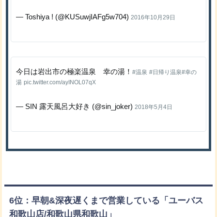
— Toshiya ! (@KUSuwjIAFg5w704)
2016年10月29日
今日は岩出市の極楽温泉 幸の湯！
#温泉
#日帰り温泉
#幸の
湯
pic.twitter.com/ayINOL07qX
— SIN 露天風呂大好き (@sin_joker)
2018年5月4日
6位：早朝&深夜遅くまで営業している「ユーバス
和歌山店/和歌山県和歌山」