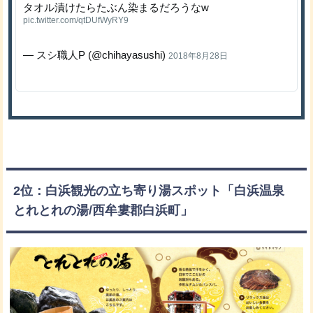
タオル漬けたらたぶん染まるだろうなw
pic.twitter.com/qtDUfWyRY9
— スシ職人P (@chihayasushi)
2018年8月28日
2位：白浜観光の立ち寄り湯スポット「白浜温泉
とれとれの湯/西牟婁郡白浜町」