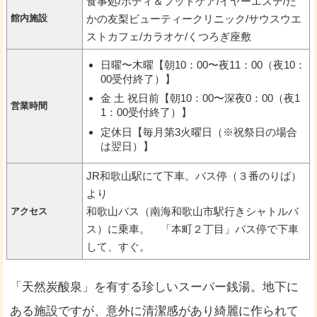
食事処/ボディ＆フットケア/イヤーエステ/た
館内施設
かの友梨ビューティークリニック/サウスウエ
ストカフェ/カラオケ/くつろぎ座敷
日曜〜木曜【朝10：00〜夜11：00（夜10：
00受付終了）】
金 土 祝日前【朝10：00〜深夜0：00（夜1
営業時間
1：00受付終了）】
定休日【毎月第3火曜日（※祝祭日の場合
は翌日）】
JR和歌山駅にて下車。バス停（３番のりば）
より
和歌山バス（南海和歌山市駅行きシャトルバ
アクセス
ス）に乗車。 「本町２丁目」バス停で下車
して、すぐ。
「天然炭酸泉」を有する珍しいスーパー銭湯。地下に
ある施設ですが、意外に清潔感があり綺麗に作られて