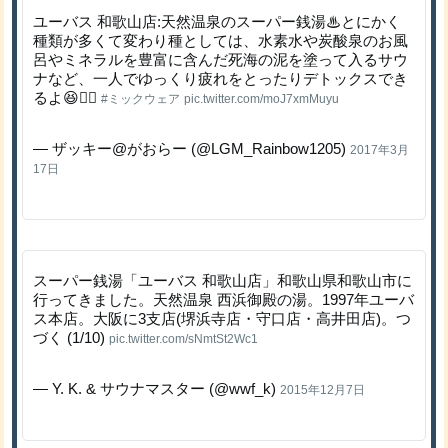
ユーバス 和歌山店:天然温泉のスーパー銭湯♨とにかく
種類が多くて変わり種としては、水素水や炭酸泉のお風
呂やミネラルを豊富に含んだ死海の泥を塗って入るサウ
ナなど、一人でゆっくり疲れをとったりデトックスでき
るよ😆👍🏻
#ミックウェア
pic.twitter.com/moJ7xmMuyu
— ザッキー@がおらー (@LGM_Rainbow1205)
2017年3月
17日
スーパー銭湯「ユーバス 和歌山店」和歌山県和歌山市に
行ってきました。天然温泉 西浜御殿の湯。1997年ユーバ
ス本店。大阪に3支店(堺浜寺店・守口店・高井田店)。つ
づく (1/10)
pic.twitter.com/sNmtSt2Wc1
— Y. K. & サウナマスター (@wwf_k)
2015年12月7日