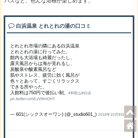
バスなど、色んな浴槽が楽しめます。
白浜温泉 とれとれの湯の口コミ
とれとれ市場の隣にある白浜温泉
とれとれの湯に行ってみた。
館内も大浴場も綺麗だったし、
露天風呂からは海が見れるし、
炭酸泉や酸素風呂など
肌やストレス、疲労に効く風呂が
色々とあって、すごくリラックス
できる所やった。
入館料は750円で後払い制。
#和歌山
#白浜
pic.twitter.com/LvVlthnDHY
— 601(シックスオーワン) (@_studio601_)
2018年10月9日