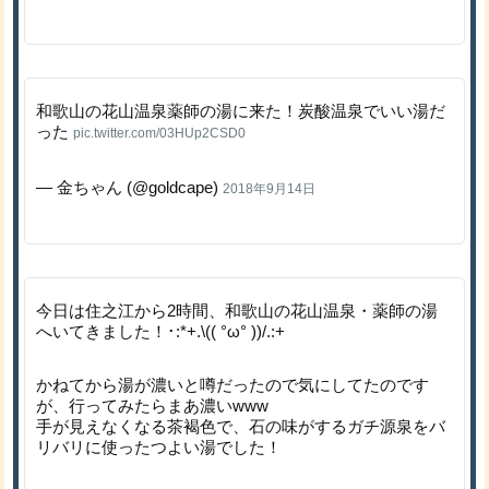
和歌山の花山温泉薬師の湯に来た！炭酸温泉でいい湯だ
った
pic.twitter.com/03HUp2CSD0
— 金ちゃん (@goldcape)
2018年9月14日
今日は住之江から2時間、和歌山の花山温泉・薬師の湯
へいてきました！･:*+.\(( °ω° ))/.:+
かねてから湯が濃いと噂だったので気にしてたのです
が、行ってみたらまあ濃いwww
手が見えなくなる茶褐色で、石の味がするガチ源泉をバ
リバリに使ったつよい湯でした！