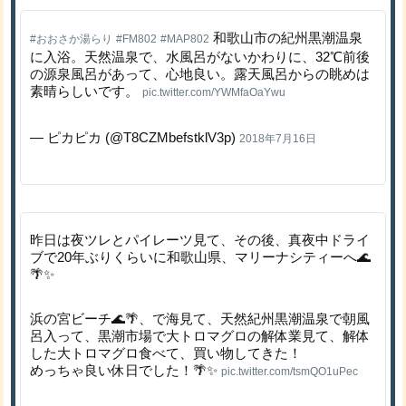
和歌山市の紀州黒潮温泉
#おおさか湯らり
#FM802
#MAP802
に入浴。天然温泉で、水風呂がないかわりに、32℃前後
の源泉風呂があって、心地良い。露天風呂からの眺めは
素晴らしいです。
pic.twitter.com/YWMfaOaYwu
— ピカピカ (@T8CZMbefstklV3p)
2018年7月16日
昨日は夜ツレとパイレーツ見て、その後、真夜中ドライ
ブで20年ぶりくらいに和歌山県、マリーナシティーへ🌊
🌴✨
浜の宮ビーチ🌊🌴、で海見て、天然紀州黒潮温泉で朝風
呂入って、黒潮市場で大トロマグロの解体業見て、解体
した大トロマグロ食べて、買い物してきた！
めっちゃ良い休日でした！🌴✨
pic.twitter.com/tsmQO1uPec