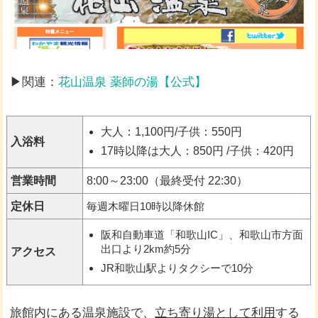
▶関連：
花山温泉 薬師の湯【公式】
大人：1,100円/子供：550円
入浴料
17時以降は大人：850円 /子供：420円
営業時間
8:00～23:00（最終受付 22:30）
定休日
毎週木曜日10時以降休館
阪和自動車道「和歌山IC」、和歌山市方面
出口より2km約5分
アクセス
JR和歌山駅よりタクシーで10分
旅館内にある温泉施設で、
立ち寄り湯として利用
する