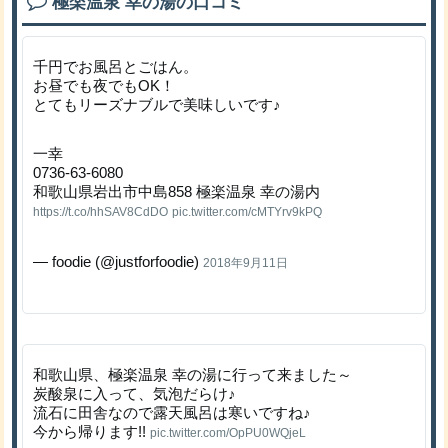
極楽温泉 幸の湯の口コミ
千円でお風呂とごはん。
お昼でも夜でもOK！
とてもリーズナブルで美味しいです♪
一幸
0736-63-6080
和歌山県岩出市中島858 極楽温泉 幸の湯内
https://t.co/hhSAV8CdDO
pic.twitter.com/cMTYrv9kPQ
— foodie (@justforfoodie)
2018年9月11日
和歌山県、極楽温泉 幸の湯に行って来ました～
炭酸泉に入って、気泡だらけ♪
流石に田舎なので露天風呂は寒いですね♪
今から帰ります!!
pic.twitter.com/OpPU0WQjeL