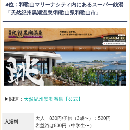
4位：和歌山マリーナシティ内にあるスーパー銭湯
「天然紀州黒潮温泉/和歌山県和歌山市」
▶関連：
天然紀州黒潮温泉【公式】
大人：830円/子供（3歳〜）：520円
入浴料
岩盤浴は830円（中学生〜）