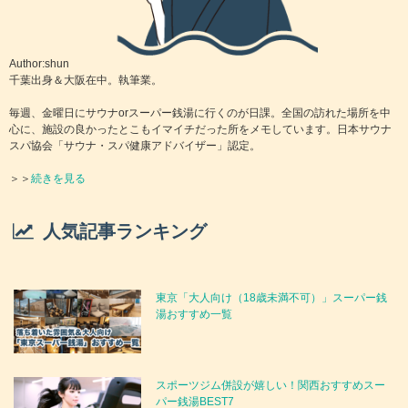
Author:shun
千葉出身＆大阪在中。執筆業。
毎週、金曜日にサウナorスーパー銭湯に行くのが日課。全国の訪れた場所を中
心に、施設の良かったとこもイマイチだった所をメモしています。日本サウナ
スパ協会「サウナ・スパ健康アドバイザー」認定。
＞＞
続きを見る
人気記事ランキング
東京「大人向け（18歳未満不可）」スーパー銭
湯おすすめ一覧
スポーツジム併設が嬉しい！関西おすすめスー
パー銭湯BEST7