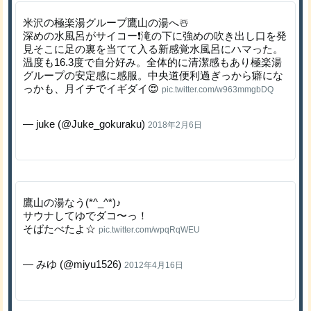
米沢の極楽湯グループ鷹山の湯へ☃️
深めの水風呂がサイコー❗️滝の下に強めの吹き出し口を発
見そこに足の裏を当てて入る新感覚水風呂にハマった。
温度も16.3度で自分好み。全体的に清潔感もあり極楽湯
グループの安定感に感服。中央道便利過ぎっから癖にな
っかも、月イチでイギダイ😍
pic.twitter.com/w963mmgbDQ
— juke (@Juke_gokuraku)
2018年2月6日
鷹山の湯なう(*^_^*)♪
サウナしてゆでダコ〜っ！
そばたべたよ☆
pic.twitter.com/wpqRqWEU
— みゆ (@miyu1526)
2012年4月16日