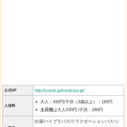
http://yozan.gokurakuyu.jp/
公式HP
大人：430円/子供（3歳以上）：180円
入浴料
土日祝
は大人530円 /子供：280円
白湯/バイブラバス/リラクゼーションバス/ジ