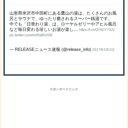
山形県米沢市中田町にある鷹山の湯は、たくさんのお風
呂とサウナで、ゆったり癒されるスーパー銭湯です。
中でも「日替わり湯」は、ローヤルゼリーやアヒル風呂
など毎日変わる珍しいお湯が楽し…
https://t.co/QYtiGY7SZz
pic.twitter.com/mvRqtlPu5W
— RELEASEニュース速報 (@release_info)
2017年3月2日
スポンサードリンク