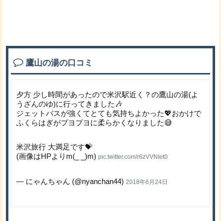
鷹山の湯の口コミ
夕方 少し時間があったので米沢駅近く？の鷹山の湯(よ
うざんのゆ)に行ってきました🎶
ジェットバスが強くてとても気持ちよかった💖おかけで
ふくらはぎがプヨプヨに柔らかくなりました😅
米沢旅行 大満足です💝
(画像はHPよりm(_ _)m)
pic.twitter.com/r6zVVNIet0
— にゃんちゃん (@nyanchan44)
2018年6月24日