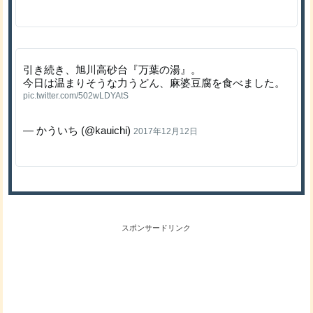
引き続き、旭川高砂台『万葉の湯』。
今日は温まりそうな力うどん、麻婆豆腐を食べました。
pic.twitter.com/502wLDYAtS
— かういち (@kauichi)
2017年12月12日
スポンサードリンク