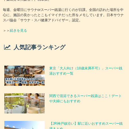
旭川スーパー銭湯「スーパー銭湯 大雪乃湯」
毎週、金曜日にサウナorスーパー銭湯に行くのが日課。全国の訪れた場所を中
口コミ＆情報まとめ
心に、施設の良かったとこもイマイチだった所をメモしています。日本サウナ
スパ協会「サウナ・スパ健康アドバイザー」認定。
＞＞
続きを見る
札幌スーパー銭湯「豊平峡温泉」口コミ＆情
報まとめ
人気記事ランキング
札幌スーパー銭湯「JRタワーホテル日航札幌
内 スカイリゾートスパ」口コミ＆情報まとめ
東京「大人向け（18歳未満不可）」スーパー銭
湯おすすめ一覧
札幌スーパー銭湯「定山渓温泉 湯の花」口コ
ミ＆情報まとめ
関西で混浴できるスーパー銭湯はここ！デート
や夫婦にもおすすめ
札幌スーパー銭湯「ていね温泉 ほのか」口コ
ミ＆情報まとめ
【JR神戸線沿い】駅に近いおすすめスーパー銭
湯まとめ