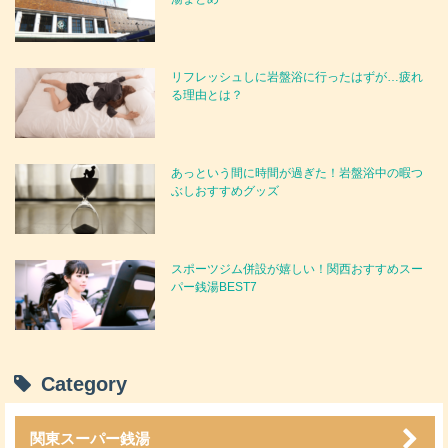
【札幌市内限定】24時間営業のスーパー銭湯
人気ランキングTOP8
リフレッシュしに岩盤浴に行ったはずが…疲れ
函館スーパー銭湯「湯元 花の湯」口コミ＆情
る理由とは？
報まとめ
【新千歳空港近く】だから利用しやすい！人
あっという間に時間が過ぎた！岩盤浴中の暇つ
気スーパー銭湯ランキング
ぶしおすすめグッズ
スポーツジム併設が嬉しい！関西おすすめスー
パー銭湯BEST7
Category
関東スーパー銭湯