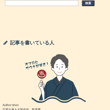
函館スーパー銭湯「七重浜の湯」口コミ＆情
報まとめ
札幌スーパー銭湯「シャトレーゼ ガドーキン
グタム サッポロ」口コミ＆情報まとめ
旭川スーパー銭湯「エルム高原リゾート」口
記事を書いている人
コミ＆情報まとめ
【函館限定】格安で宿泊できる24時間営業お
すすめスーパー銭湯TOP3
札幌スーパー銭湯「湯処 花ゆづき」口コミ＆
情報まとめ
札幌スーパー銭湯「SPA safro」口コミ＆情報
まとめ
Author:shun
千葉出身＆大阪在中。執筆業。