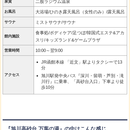
二股ラジウム温泉
泉質
お風呂
大浴場/ひのき露天風呂（女性のみ）/露天風呂
サウナ
ミストサウナ/サウナ
食事処/ボディケア/足つぼ/韓国式エステ&アカ
館内施設
スリ/キッズランド&ゲームプラザ
10:00～翌9:00
営業時間
JR函館本線 「近文」駅よりタクシーで13
分
アクセス
旭川駅発中央バス『深川・留萌・芦別・滝
川行』に乗車、「高砂台入口」下車より徒
歩10分
『旭川高砂台 万葉の湯』の中はこんな感じ