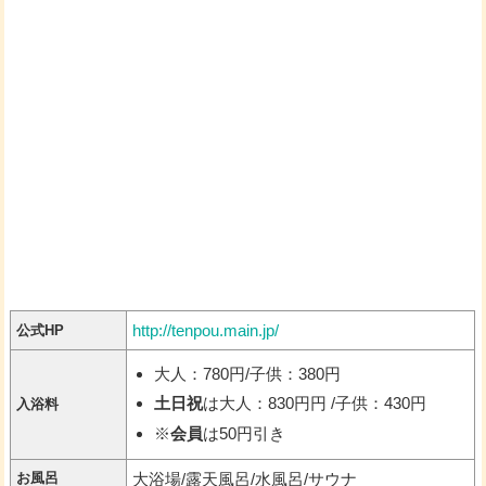
http://tenpou.main.jp/
公式HP
大人：780円/子供：380円
土日祝
は大人：830円円 /子供：430円
入浴料
※
会員
は50円引き
お風呂
大浴場/露天風呂/水風呂/サウナ