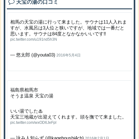
天宝の湯の口コミ
相馬の天宝の湯に行って来ました。サウナは11人入れま
すが、水風呂は3人位と狭いですが、地域では一番だと
思います。サウナは84度となかなかいいです‼
pic.twitter.com/u191nd5h3N
— 悠太郎 (@youta03)
2016年5月4日
福島県相馬市
そうま温泉 天宝の湯
いい湯でした♨︎
天宝三地蔵が出迎えてくれます。頭を撫でて来ました。
pic.twitter.com/wxOD6JeFpl
— 詠み人知らず (@kageboushi4ch)
2016年2月1日