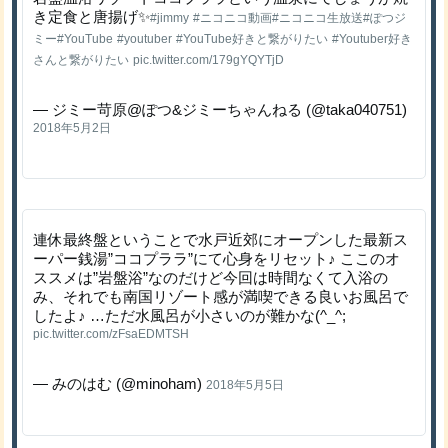
き定食と唐揚げ✨
#jimmy
#ニコニコ動画
#ニコニコ生放送
#ぽつジ
ミー
#YouTube
#youtuber
#YouTube好きと繋がりたい
#Youtuber好き
さんと繋がりたい
pic.twitter.com/179gYQYTjD
— ジミー苛原@ぽつ&ジミーちゃんねる (@taka040751)
2018年5月2日
連休最終盤ということで水戸近郊にオープンした最新ス
ーパー銭湯”ココプララ”にて心身をリセット♪ ここのオ
ススメは”岩盤浴”なのだけど今回は時間なくて入浴の
み、それでも南国リゾート感が満喫できる良いお風呂で
したよ♪ …ただ水風呂が小さいのが難かな(^_^;
pic.twitter.com/zFsaEDMTSH
— みのはむ (@minoham)
2018年5月5日