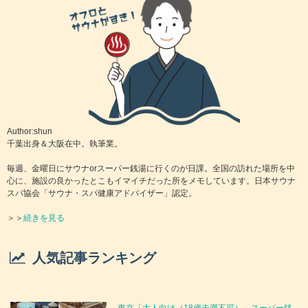
いつでも行ける！茨城にある24時間営業のス
ーパー銭湯ランキングTOP5
茨城スーパー銭湯「御老公の湯 境店」口コミ
＆情報まとめ
茨城スーパー銭湯「岩盤温浴リゾートココプ
Author:shun
ララ」口コミ＆情報まとめ
千葉出身＆大阪在中。執筆業。
毎週、金曜日にサウナorスーパー銭湯に行くのが日課。全国の訪れた場所を中
茨城スーパー銭湯「やまの湯」口コミ＆情報
心に、施設の良かったとこもイマイチだった所をメモしています。日本サウナ
スパ協会「サウナ・スパ健康アドバイザー」認定。
まとめ
＞＞
続きを見る
茨城スーパー銭湯「大子温泉保養センター 森
林の温泉」口コミ＆情報まとめ
人気記事ランキング