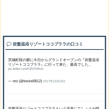
岩盤温浴リゾートココプララの口コミ
茨城町桜の郷に今日からグランドオープンの『岩盤温浴
リゾートココプララ』に行って来た、最高でした。
pic.twitter.com/PJRHSlfhno
— reo (@tosirei0612)
2017年10月24日
岩盤温浴リゾートココプララという温泉にてしょうが焼