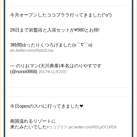
今月オープンしたココプララ行ってきました(^o^)
26日まで岩盤浴と入浴セットが¥980とお得!
3時間ゆったりくつろげました(o⌒∇⌒o)
pic.twitter.com/zPptzDLIup
— のりおマン(大川典泰)本名はのりやすです
(@norio0868)
2017年11月23日
今日openのスパに行ってきました❤
南国溢れるリゾートに
来たみたいでした
#ココプララ
pic.twitter.com/FDLpO71PEN