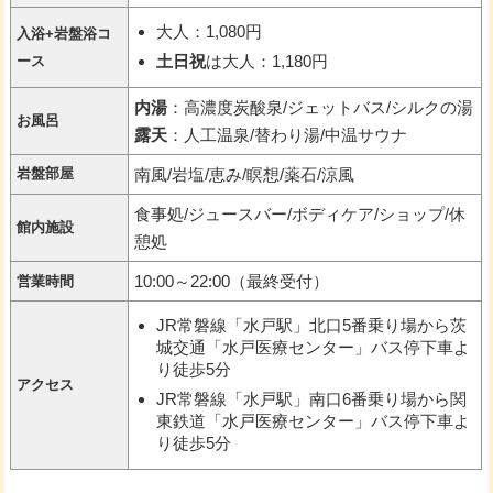
大人：1,080円
入浴+岩盤浴コ
土日祝
は大人：1,180円
ース
内湯
：高濃度炭酸泉/ジェットバス/シルクの湯
お風呂
露天
：人工温泉/替わり湯/中温サウナ
岩盤部屋
南風/岩塩/恵み/瞑想/薬石/涼風
食事処/ジュースバー/ボディケア/ショップ/休
館内施設
憩処
10:00～22:00（最終受付）
営業時間
JR常磐線「水戸駅」北口5番乗り場から茨
城交通「水戸医療センター」バス停下車よ
り徒歩5分
アクセス
JR常磐線「水戸駅」南口6番乗り場から関
東鉄道「水戸医療センター」バス停下車よ
り徒歩5分