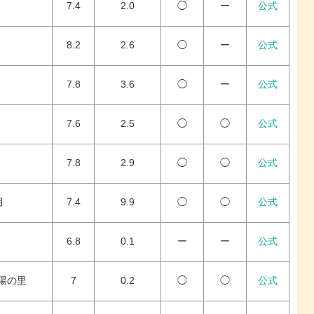
7.4
2.0
◯
ー
公式
8.2
2.6
◯
ー
公式
7.8
3.6
◯
ー
公式
7.6
2.5
◯
◯
公式
7.8
2.9
◯
◯
公式
月
7.4
9.9
◯
◯
公式
6.8
0.1
ー
ー
公式
太陽の里
7
0.2
◯
◯
公式