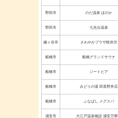
野田市
のだ温泉 ほのか
野田市
七光台温泉
鎌ヶ谷市
さわやかプラザ軽井沢
船橋市
船橋グランドサウナ
船橋市
ジートピア
船橋市
みどりの湯 田喜野井店
船橋市
ふなばし メグスパ
浦安市
大江戸温泉物語 浦安万