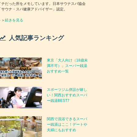
イチだった所をメモしています。日本サウナスパ協会
「サウナ・スパ健康アドバイザー」認定。
＞＞
続きを見る
人気記事ランキング
東京「大人向け（18歳未
満不可）」スーパー銭湯
おすすめ一覧
スポーツジム併設が嬉し
い！関西おすすめスーパ
ー銭湯BEST7
関西で混浴できるスーパ
ー銭湯はここ！デートや
夫婦にもおすすめ