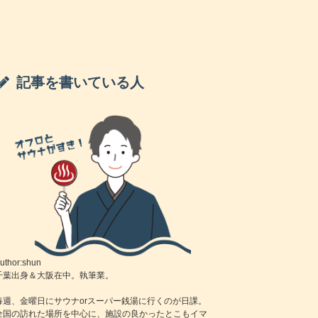
記事を書いている人
uthor:shun
千葉出身＆大阪在中。執筆業。
毎週、金曜日にサウナorスーパー銭湯に行くのが日課。
全国の訪れた場所を中心に、施設の良かったとこもイマ