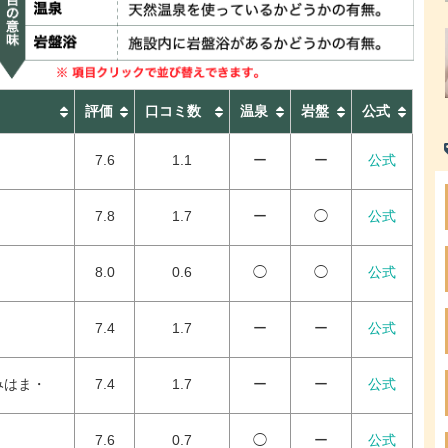
評価
口コミ数
温泉
岩盤
公式
7.6
1.1
ー
ー
公式
7.8
1.7
ー
◯
公式
8.0
0.6
◯
◯
公式
7.4
1.7
ー
ー
公式
みはま・
7.4
1.7
ー
ー
公式
7.6
0.7
◯
ー
公式