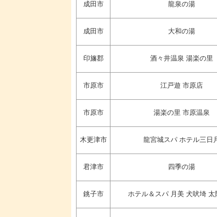
成田市
龍泉の湯
成田市
大和の湯
印旛郡
酒々井温泉 湯楽の里
市原市
江戸遊 市原店
市原市
湯楽の里 市原温泉
木更津市
龍宮城スパ ホテル三日
君津市
四季の湯
銚子市
ホテル＆スパ 月美 犬吠埼 