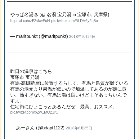
やっぱ名湯♨︎ (@ 名湯 宝乃湯 in 宝塚市, 兵庫県)
https://t.co/ozF2vkwFuN
pic.twitter.com/5LDV6y2q8o
— maritpunkt (@maritpunkt)
2018年9月24日
昨日の温泉はこちら
宝塚市 宝乃湯
有馬-高槻断層に位置するらしく、有馬と泉質が似ている
有馬の湯元より泉温が低いので加温してあるのが逆に良
い、熱すぎない。有馬は湯は良いけどくそあっちいんで
すよ。
住宅街にひょこっとあるんだぜ…最高。おススメ。
pic.twitter.com/bZw1MQ21rC
— あーさん (@bdapt1122)
2018年8月25日