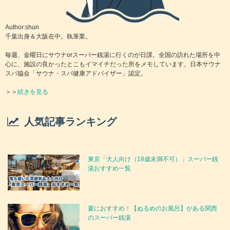
Author:shun
千葉出身＆大阪在中。執筆業。
毎週、金曜日にサウナorスーパー銭湯に行くのが日課。全国の訪れた場所を中
心に、施設の良かったとこもイマイチだった所をメモしています。日本サウナ
スパ協会「サウナ・スパ健康アドバイザー」認定。
＞＞
続きを見る
人気記事ランキング
東京「大人向け（18歳未満不可）」スーパー銭
湯おすすめ一覧
夏におすすめ！【ぬるめのお風呂】がある関西
のスーパー銭湯