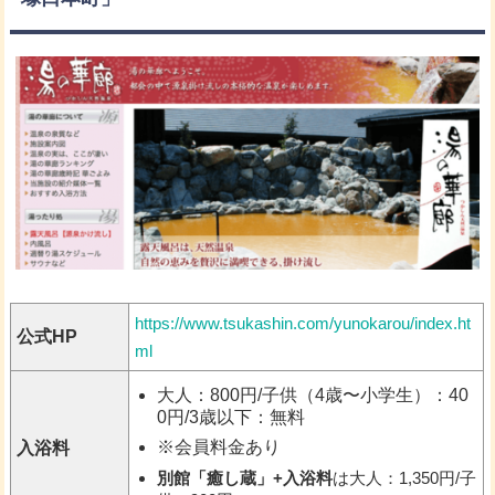
https://www.tsukashin.com/yunokarou/index.ht
公式HP
ml
大人：800円/子供（4歳〜小学生）：40
0円/3歳以下：無料
※会員料金あり
入浴料
別館「癒し蔵」+入浴料
は大人：1,350円/子