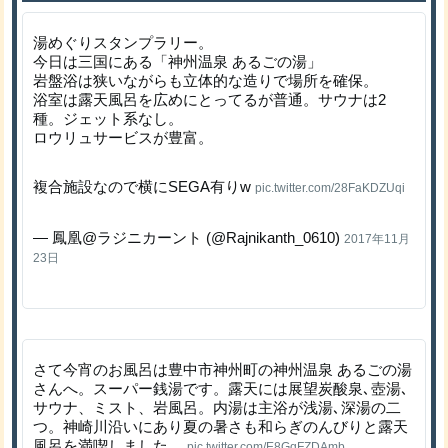
湯めぐりスタンプラリー。
今日は三国にある「神州温泉 あるごの湯」
岩盤浴は狭いながらも立体的な造りで場所を確保。
浴室は露天風呂を広めにとってるが普通。サウナは2
種。ジェット系なし。
ロウリュサービスが豊富。
複合施設なので横にSEGA有りw
pic.twitter.com/28FaKDZUqi
— 鳳凰@ラジニカーント (@Rajnikanth_0610)
2017年11月
23日
さて今宵のお風呂は豊中市神州町の神州温泉 あるごの湯
さんへ。スーパー銭湯です。露天には展望炭酸泉､壺湯､
サウナ、ミスト、岩風呂。内湯は主浴が浅湯､深湯の二
つ。神崎川沿いにあり夏の暑さも和らぎのんびりと露天
風呂を満喫しました。
pic.twitter.com/E8GqFZDAmb