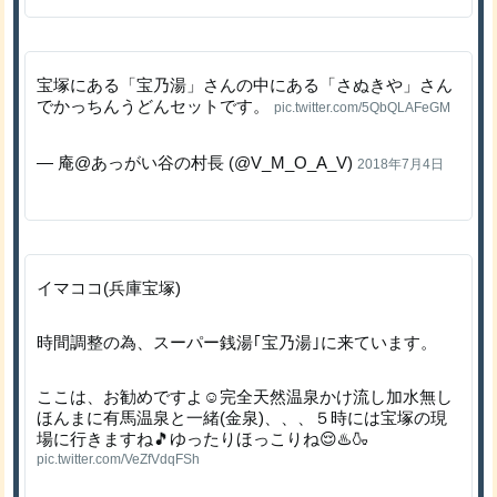
宝塚にある「宝乃湯」さんの中にある「さぬきや」さん
でかっちんうどんセットです。
pic.twitter.com/5QbQLAFeGM
— 庵@あっがい谷の村長 (@V_M_O_A_V)
2018年7月4日
イマココ(兵庫宝塚)
時間調整の為、スーパー銭湯｢宝乃湯｣に来ています。
ここは、お勧めですよ☺️完全天然温泉かけ流し加水無し
ほんまに有馬温泉と一緒(金泉)、、、５時には宝塚の現
場に行きますね🎵ゆったりほっこりね😌♨️🍶
pic.twitter.com/VeZfVdqFSh