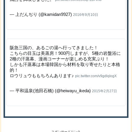
— 上だんぢり (@kamidan9927)
2016年9月10日
阪急三国の、あるごの湯へ行ってきました！
こちらの目玉は美蒸房！900円しますが、5種の岩盤浴に
2種の汗蒸幕、漫画コーナーが楽しめる充実ぶり！
しかも汗蒸幕は本場韓国から材料を取り寄せたりと本格
的！
ロウリュウももちろんあります♪
pic.twitter.com/v9gdlqIogX
— 平和温泉(池田石橋) (@heiwayu_ikeda)
2015年2月27日
スポンサードリンク