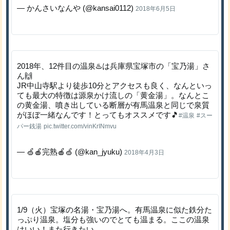
— かんさいなんや (@kansai0112)
2018年6月5日
2018年、12件目の温泉♨️は兵庫県宝塚市の「宝乃湯」さ
ん🙌
JR中山寺駅より徒歩10分とアクセスも良く、なんといっ
ても最大の特徴は源泉かけ流しの「黄金湯」。なんとこ
の黄金湯、噴き出している断層が有馬温泉と同じで泉質
がほぼ一緒なんです！とってもオススメです🎵
#温泉
#スー
パー銭湯
pic.twitter.com/vinKrINmvu
— 🍏🍎完熟🍎🍏 (@kan_jyuku)
2018年4月3日
1/9（火）宝塚の名湯・宝乃湯へ。有馬温泉に似た鉄分た
っぷり温泉。塩分も強いのでとても温まる。ここの温泉
はいい！また行きたい。