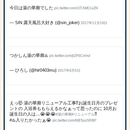
今日は湯の華廊でした
pic.twitter.com/1tTJWE1uZN
— SIN 露天風呂大好き (@sin_joker)
2017年11月19日
つかしん湯の華廊♨️
pic.twitter.com/jl2F6Comvl
— ひろし (@hir0403mu)
2017年8月5日
えっ🤯 湯の華廊リニューアル工事⁉️お誕生日月のプレゼ
ントの 入浴券ももらえるかなぁって思ったのに 10月お
誕生日の人は…😭😭😭
⁈
#湯の華廊
#リニューアル
#♨️入りたかったぁ😭
pic.twitter.com/NBTyuiSRBP