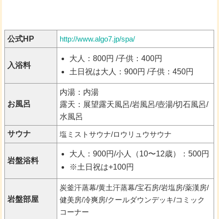
公式HP
http://www.algo7.jp/spa/
大人：800円 /子供：400円
入浴料
土日祝は大人：900円 /子供：450円
内湯：内湯
お風呂
露天：展望露天風呂/岩風呂/壺湯/切石風呂/
水風呂
サウナ
塩ミストサウナ/ロウリュウサウナ
大人：900円/小人（10〜12歳）：500円
岩盤浴料
※土日祝は+100円
炭釜汗蒸幕/黄土汗蒸幕/宝石房/岩塩房/薬漢房/
岩盤部屋
健美房/冷爽房/クールダウンデッキ/コミック
コーナー