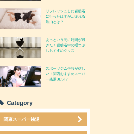
リフレッシュしに岩盤浴
に行ったはずが…疲れる
理由とは？
あっという間に時間が過
ぎた！岩盤浴中の暇つぶ
しおすすめグッズ
スポーツジム併設が嬉し
い！関西おすすめスーパ
ー銭湯BEST7
Category
関東スーパー銭湯