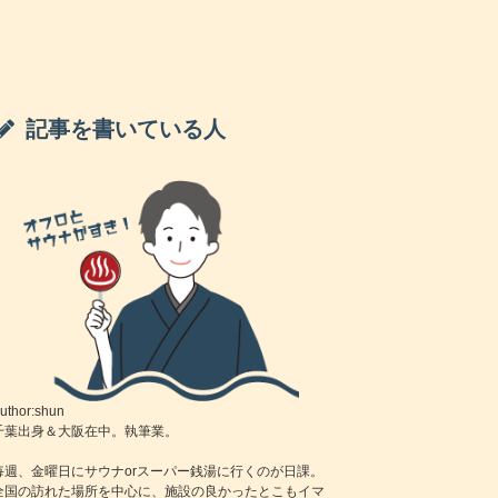
記事を書いている人
uthor:shun
千葉出身＆大阪在中。執筆業。
毎週、金曜日にサウナorスーパー銭湯に行くのが日課。
全国の訪れた場所を中心に、施設の良かったとこもイマ