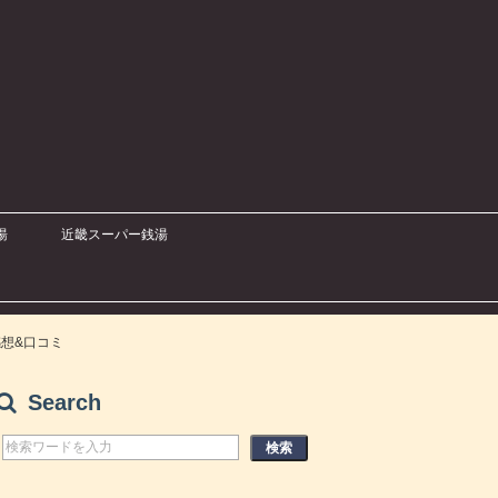
湯
近畿スーパー銭湯
想&口コミ
Search