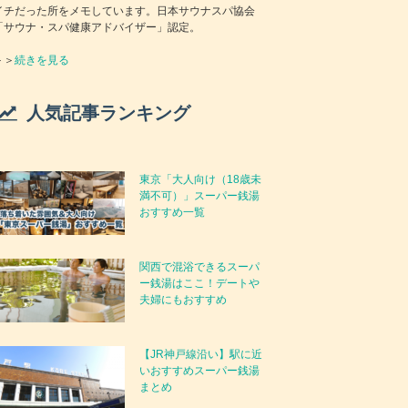
イチだった所をメモしています。日本サウナスパ協会
「サウナ・スパ健康アドバイザー」認定。
＞＞
続きを見る
人気記事ランキング
東京「大人向け（18歳未
満不可）」スーパー銭湯
おすすめ一覧
関西で混浴できるスーパ
ー銭湯はここ！デートや
夫婦にもおすすめ
【JR神戸線沿い】駅に近
いおすすめスーパー銭湯
まとめ