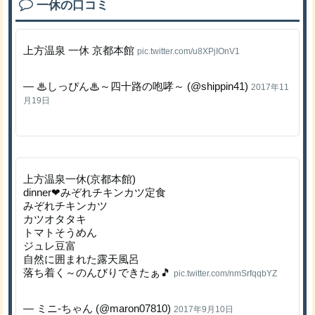
一休の口コミ
上方温泉 一休 京都本館
pic.twitter.com/u8XPjIOnV1
— ♨しっぴん♨～四十路の咆哮～ (@shippin41)
2017年11
月19日
上方温泉一休(京都本館)
dinner❤みぞれチキンカツ定食
みぞれチキンカツ
カツオタタキ
トマトそうめん
ジュレ豆富
自然に囲まれた露天風呂
落ち着く～のんびりできたぁ🎵
pic.twitter.com/nmSrfqqbYZ
— ミニ-ちゃん (@maron07810)
2017年9月10日