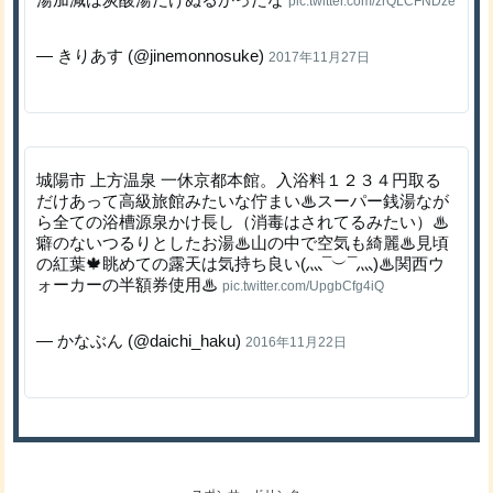
pic.twitter.com/zrQLCFNDze
— きりあす (@jinemonnosuke)
2017年11月27日
城陽市 上方温泉 一休京都本館。入浴料１２３４円取る
だけあって高級旅館みたいな佇まい♨スーパー銭湯なが
ら全ての浴槽源泉かけ長し（消毒はされてるみたい）♨
癖のないつるりとしたお湯♨山の中で空気も綺麗♨見頃
の紅葉🍁眺めての露天は気持ち良い(灬¯︶¯灬)♨関西ウ
ォーカーの半額券使用♨
pic.twitter.com/UpgbCfg4iQ
— かなぶん (@daichi_haku)
2016年11月22日