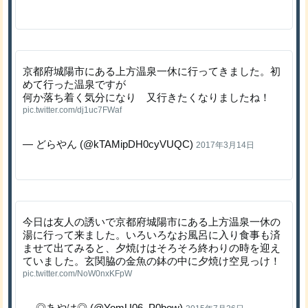
京都府城陽市にある上方温泉一休に行ってきました。初
めて行った温泉ですが
何か落ち着く気分になり 又行きたくなりましたね！
pic.twitter.com/dj1uc7FWaf
— どらやん (@kTAMipDH0cyVUQC)
2017年3月14日
今日は友人の誘いで京都府城陽市にある上方温泉一休の
湯に行って来ました。いろいろなお風呂に入り食事も済
ませて出てみると、夕焼けはそろそろ終わりの時を迎え
ていました。玄関脇の金魚の鉢の中に夕焼け空見っけ！
pic.twitter.com/NoW0nxKFpW
— ◎あやは◎ (@YomU06_P0bow)