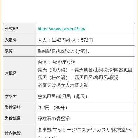
https://www.onsen19.jp/
公式HP
大人：1143円/小人：572円
入浴料
単純温泉/加温＆かけ流し
泉質
内湯：内湯/座り湯
露天（滝の湯）：露天風呂/山河の湯/陶器風呂
お風呂
露天（松の湯）：露天風呂/樽風呂/寝湯
※露天は男女入れ替え制
熱気風呂/釜風呂（露天）
サウナ
762円 （90分）
岩盤浴料
緑柱石の岩盤浴
岩盤部屋
食事処/マッサージ/エステ/アカスリ/休憩室/ヘ
館内施設
ッドスパ