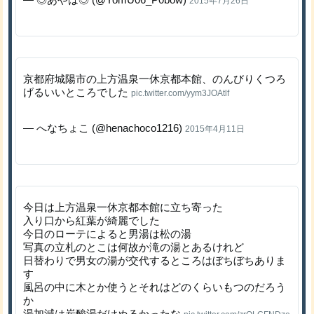
2015年7月26日
京都府城陽市の上方温泉一休京都本館、のんびりくつろ
げるいいところでした
pic.twitter.com/yym3JOAtlf
— へなちょこ (@henachoco1216)
2015年4月11日
今日は上方温泉一休京都本館に立ち寄った
入り口から紅葉が綺麗でした
今日のローテによると男湯は松の湯
写真の立札のとこは何故か滝の湯とあるけれど
日替わりで男女の湯が交代するところはぼちぼちありま
す
風呂の中に木とか使うとそれはどのくらいもつのだろう
か
湯加減は炭酸湯だけぬるかったな