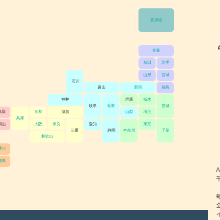
北海道
青森
秋田
岩手
山形
宮城
石川
富山
新潟
福島
福井
群馬
栃木
岐阜
長野
茨城
鳥取
京都
滋賀
山梨
埼玉
兵庫
岡山
大阪
奈良
愛知
東京
三重
静岡
神奈川
千葉
和歌山
香川
徳島
A