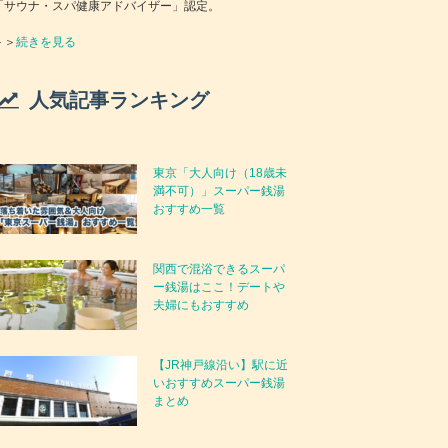
「サウナ・スパ健康アドバイザー」認定。
＞＞
続きを見る
人気記事ランキング
東京「大人向け（18歳未
満不可）」スーパー銭湯
おすすめ一覧
関西で混浴できるスーパ
ー銭湯はここ！デートや
夫婦にもおすすめ
【JR神戸線沿い】駅に近
いおすすめスーパー銭湯
まとめ