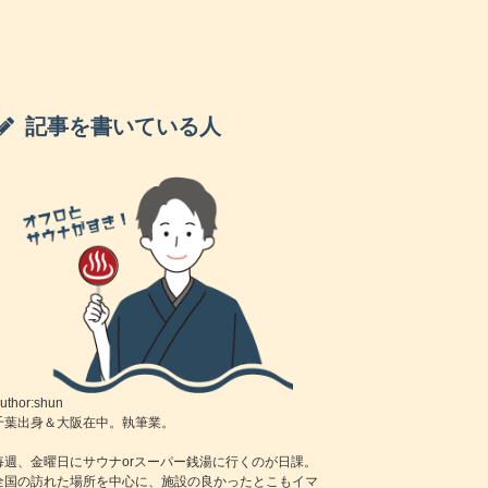
記事を書いている人
uthor:shun
千葉出身＆大阪在中。執筆業。
毎週、金曜日にサウナorスーパー銭湯に行くのが日課。
全国の訪れた場所を中心に、施設の良かったとこもイマ