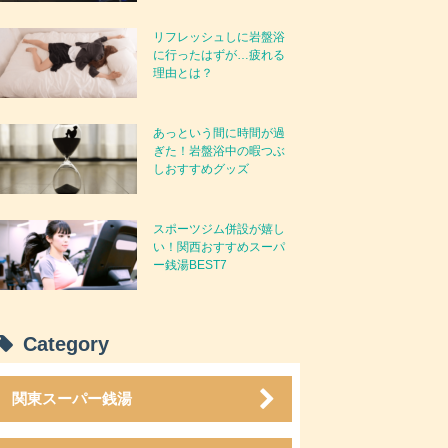
リフレッシュしに岩盤浴
に行ったはずが…疲れる
理由とは？
あっという間に時間が過
ぎた！岩盤浴中の暇つぶ
しおすすめグッズ
スポーツジム併設が嬉し
い！関西おすすめスーパ
ー銭湯BEST7
Category
関東スーパー銭湯