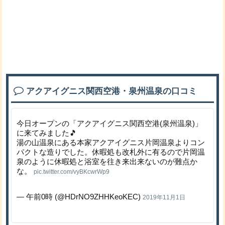
アクアイグニス関西空港・泉州温泉の口コミ
今日オープンの「アクアイグニス関西空港(泉州温泉)」
に来てみました🎵
湯の山温泉にある本家アクアイグニス片岡温泉よりコン
パクトな造りでした。休暇処も改札外に有るので片岡温
泉のように休暇処と浴室を往き来出来ないのが難点か
な。
pic.twitter.com/vyBKcwrWp9
— 午前0時 (@HDrNO9ZHHKeoKEC)
2019年11月1日