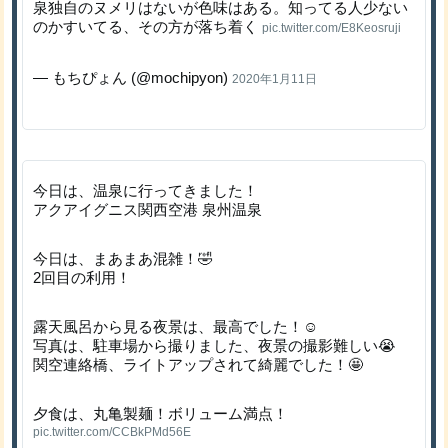
泉独自のヌメリはないが色味はある。知ってる人少ない
のかすいてる、その方が落ち着く
pic.twitter.com/E8Keosruji
— もちぴょん (@mochipyon)
2020年1月11日
今日は、温泉に行ってきました！
アクアイグニス関西空港 泉州温泉
今日は、まあまあ混雑！🤣
2回目の利用！
露天風呂から見る夜景は、最高でした！☺️
写真は、駐車場から撮りました、夜景の撮影難しい😭
関空連絡橋、ライトアップされて綺麗でした！🤩
夕食は、丸亀製麺！ボリューム満点！
pic.twitter.com/CCBkPMd56E