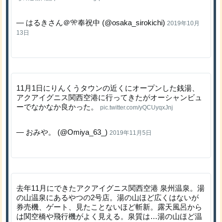
— はるきさん＠🎌奉祝中 (@osaka_sirokichi)
2019年10月
13日
11月1日にりんくうタウンの近くにオープンした銭湯、
アクアイグニス関西空港に行ってきたがオーシャンビュ
ーでなかなか良かった。
pic.twitter.com/yQCUyqxJnj
— おみや。 (@Omiya_63_)
2019年11月5日
去年11月にできたアクアイグニス関西空港 泉州温泉。湯
の山温泉にあるやつの2号店。湯の山ほど広くはないが
券売機、ゲート、見たことないほど斬新。露天風呂から
は関空橋や飛行機がよく見える。泉質は…湯の山ほど温