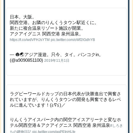
日本。大阪。
関西空港。お隣のりんくうタウン駅近くに。
新たに複合温泉リゾート施設が開業。
アクアイグニス 関西空港 泉州温泉。
https://t.co/wdVFHJsYTM
pic.twitter.com/oWf2lGdhYB
— 🎃🌏アジア漫遊。只今、タイ。バンコクin。
(@a9090851100)
2019年11月1日
ラグビーワールドカップの日本代表が決勝進出で興奮さ
れていますが、りんくうタウンの開発も興奮できるレベ
ルに進んでいます！(≧∇≦)／
りんくうアイスパーク内の関空アイスアリーナと変なホ
テル関西空港＆アクアイグニス 関西空港 泉州温泉
#しろき
ちの建物日記
pic.twitter.com/gqPEtnHLfe