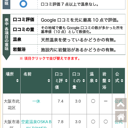
場所
名前
口コ
口コ
温
岩
公
ミ評
ミの
泉
盤
式
価
量
浴
大阪市此
一休
7.4
3.0
◯
ー
公式
花区
大阪市港
空庭温泉OSKA B
7.8
3.0
◯
◯
公式