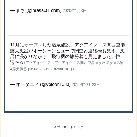
— まさ (@masa98_dom)
2020年1月3日
11月にオープンした温泉施設、アクアイグニス関西空港
露天風呂がオーシャンビューで関空と連絡橋も見え、風
呂に浸かりながら、飛行機の離発着も見えました。快
適〜♨️
#アクアイグニス
#アクアイグニス関西空港
#泉州温泉
#温泉
#露天風呂
pic.twitter.com/Ut2yaFNHga
— オータニィ (@volcon1080)
2019年12月23日
スポンサードリンク