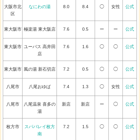
大阪市北
なにわの湯
8.0
8.4
◯
女性
公式
区
東大阪市
極楽湯 東大阪店
7.6
0.5
ー
ー
公式
東大阪市
ユーバス 高井田
7.6
1.6
◯
◯
公式
店
東大阪市
風の湯 新石切店
7.2
0.5
◯
◯
公式
八尾市
八尾おゆば
7.4
1.3
◯
女性
公式
八尾市
八尾温泉 喜多の
新店
新店
ー
◯
公式
湯
枚方市
スパバレイ枚方
7.2
1.5
◯
◯
公式
南