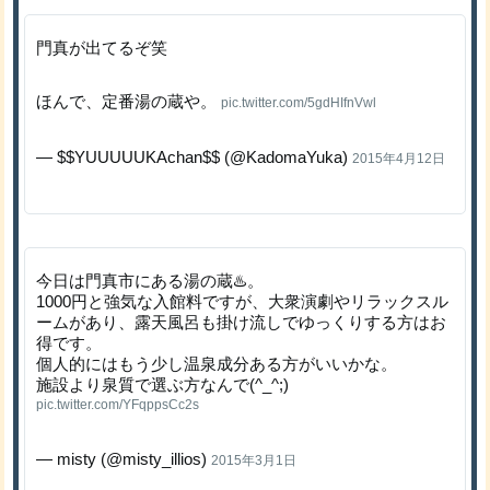
門真が出てるぞ笑
ほんで、定番湯の蔵や。
pic.twitter.com/5gdHIfnVwl
— $$YUUUUUKAchan$$ (@KadomaYuka)
2015年4月12日
今日は門真市にある湯の蔵♨️。
1000円と強気な入館料ですが、大衆演劇やリラックスル
ームがあり、露天風呂も掛け流しでゆっくりする方はお
得です。
個人的にはもう少し温泉成分ある方がいいかな。
施設より泉質で選ぶ方なんで(^_^;)
pic.twitter.com/YFqppsCc2s
— misty (@misty_illios)
2015年3月1日