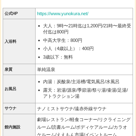
https://www.yunokura.net/
公式HP
大人：9時〜21時迄は1,200円/21時〜最終受
付迄は800円
中高大学生：800円
入浴料
小人（4歳以上）：400円
3歳以下：無料
単純温泉
泉質
内湯：炭酸泉/主浴槽/電気風呂/水風呂
お風呂
露天：岩湯/源泉/季節湯/祭り湯/壷湯/足湯/
アトラクション湯
サウナ
ナノミストサウナ/遠赤外線サウナ
劇場レストラン/軽食コーナー/リクライニング
ルーム/読書ルーム/ボディケアルーム/カラオ
館内施設
ケルーム/ええもん市場/イベントルーム