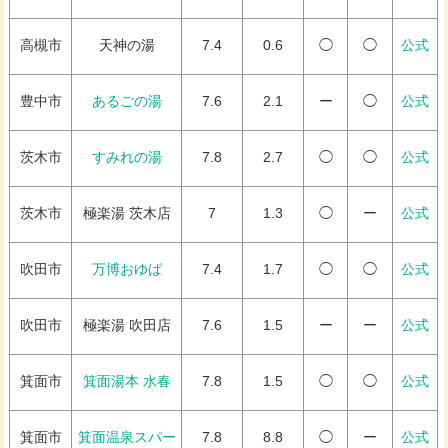
高槻市
天神の湯
7.4
0.6
◯
◯
公式
豊中市
あるごの湯
7.6
2.1
ー
◯
公式
茨木市
すみれの湯
7.8
2.7
◯
◯
公式
茨木市
極楽湯 茨木店
7
1.3
◯
ー
公式
吹田市
万博おゆば
7.4
1.7
◯
◯
公式
吹田市
極楽湯 吹田店
7.6
1.5
ー
ー
公式
箕面市
箕面湯本 水春
7.8
1.5
◯
◯
公式
箕面市
箕面温泉スパー
7.8
8.8
◯
ー
公式