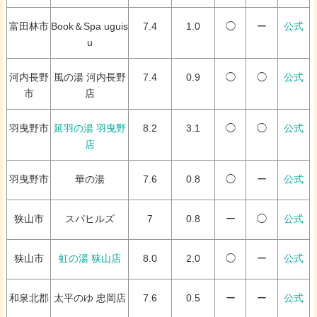
富田林市
Book＆Spa uguis
7.4
1.0
◯
ー
公式
u
河内長野
風の湯 河内長野
7.4
0.9
◯
◯
公式
市
店
羽曳野市
延羽の湯 羽曳野
8.2
3.1
◯
◯
公式
店
羽曳野市
華の湯
7.6
0.8
◯
ー
公式
狭山市
スパヒルズ
7
0.8
ー
◯
公式
狭山市
虹の湯 狭山店
8.0
2.0
◯
ー
公式
和泉北郡
太平のゆ 忠岡店
7.6
0.5
ー
ー
公式