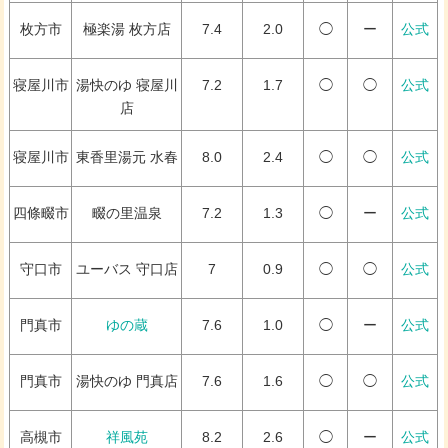
枚方市
極楽湯 枚方店
7.4
2.0
◯
ー
公式
寝屋川市
湯快のゆ 寝屋川
7.2
1.7
◯
◯
公式
店
寝屋川市
東香里湯元 水春
8.0
2.4
◯
◯
公式
四條畷市
畷の里温泉
7.2
1.3
◯
ー
公式
守口市
ユーバス 守口店
7
0.9
◯
◯
公式
門真市
ゆの蔵
7.6
1.0
◯
ー
公式
門真市
湯快のゆ 門真店
7.6
1.6
◯
◯
公式
高槻市
祥風苑
8.2
2.6
◯
ー
公式