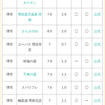
ガーデン
堺市
堺浜楽天温泉 祥
7.6
2.9
◯
◯
公式
福
堺市
さらさのゆ
8.0
2.0
◯
◯
公式
堺市
ユーバス 堺浜寺
7
0.7
◯
◯
公式
店
堺市
祥福の湯
7.8
1.3
ー
◯
公式
堺市
千寿の湯
7.4
1.1
◯
◯
公式
堺市
スパリフレ
7.6
1.0
◯
◯
公式
堺市
極楽湯 堺泉北店
7
1.1
◯
ー
公式