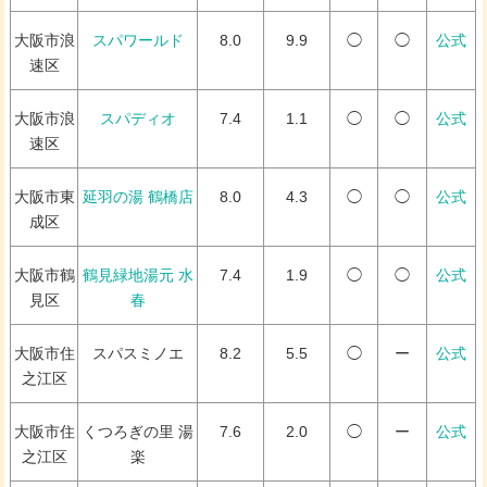
大阪市浪
スパワールド
8.0
9.9
◯
◯
公式
速区
大阪市浪
スパディオ
7.4
1.1
◯
◯
公式
速区
大阪市東
延羽の湯 鶴橋店
8.0
4.3
◯
◯
公式
成区
大阪市鶴
鶴見緑地湯元 水
7.4
1.9
◯
◯
公式
見区
春
大阪市住
スパスミノエ
8.2
5.5
◯
ー
公式
之江区
大阪市住
くつろぎの里 湯
7.6
2.0
◯
ー
公式
之江区
楽