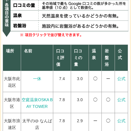
場所
名前
口コ
口コ
温
岩
公
ミ評
ミの
泉
盤
式
価
量
浴
大阪市此
一休
7.4
3.0
◯
ー
公式
花区
大阪市港
空庭温泉OSKA B
7.8
3.0
◯
◯
公式
区
AY TOWER
大阪市浪
太平のゆ なんば
7.8
2.9
ー
◯
公式
速区
店