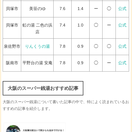
貝塚市
美笹のゆ
7.6
1.4
ー
◯
公式
貝塚市
虹の湯 二色の浜
7.4
1.0
◯
ー
公式
店
泉佐野市
りんくうの湯
7.8
0.9
◯
◯
公式
阪南市
平野台の湯 安庵
7.8
0.9
◯
ー
公式
大阪のスーパー銭湯おすすめ記事
大阪のスーパー銭湯について書いた記事の中で、特によく読まれているお
すすめの記事を紹介します。