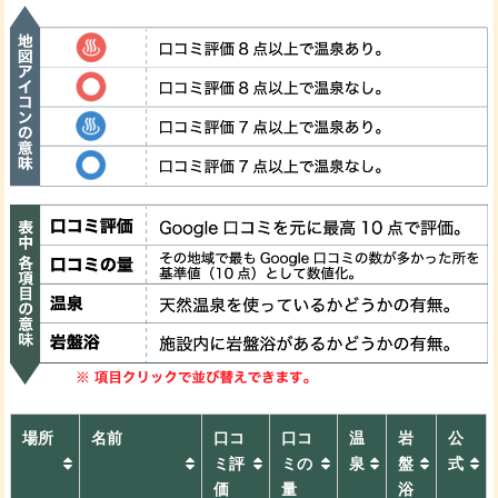
場所
名前
口コ
口コ
温
岩
公
ミ評
ミの
泉
盤
式
価
量
浴