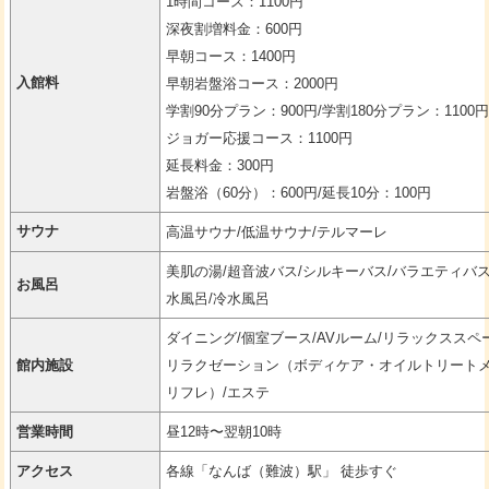
1時間コース：1100円
深夜割増料金：600円
早朝コース：1400円
入館料
早朝岩盤浴コース：2000円
学割90分プラン：900円/学割180分プラン：1100
ジョガー応援コース：1100円
延長料金：300円
岩盤浴（60分）：600円/延長10分：100円
サウナ
高温サウナ/低温サウナ/テルマーレ
美肌の湯/超音波バス/シルキーバス/バラエティバス
お風呂
水風呂/冷水風呂
ダイニング/個室ブース/AVルーム/リラックススペ
館内施設
リラクゼーション（ボディケア・オイルトリート
リフレ）/エステ
営業時間
昼12時〜翌朝10時
アクセス
各線「なんば（難波）駅」 徒歩すぐ