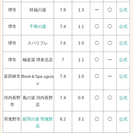
堺市
祥福の湯
7.8
1.3
ー
◯
公式
堺市
千寿の湯
7.4
1.1
◯
◯
公式
堺市
スパリフレ
7.6
1.0
◯
◯
公式
堺市
極楽湯 堺泉北店
7
1.1
◯
ー
公式
富田林市
Book＆Spa uguis
7.4
1.0
◯
ー
公式
u
河内長野
風の湯 河内長野
7.4
0.9
◯
◯
公式
市
店
羽曳野市
延羽の湯 羽曳野
8.2
3.1
◯
◯
公式
店