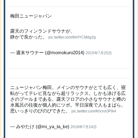
梅田ニュージャパン
露天のフィンランドサウナが、
静かで良かった。
pic.twitter.com/8rHYCMdg2g
— 週末サウナー (@momokuro2014)
2015年7月25日
ニュージャパン梅田。メインのサウナがとても広く、寝
転がってテレビ見ながら超リラックス。しかも泳げる広
さのプールまである。露天フロアの小さなサウナと樽の
水風呂の往復が個人的にツボ。平日深夜で人もまばら。
思いっきりのびのびできた。
pic.twitter.com/KhcroOP9i4
— みやたけ (@mi_ya_ta_ke)
2018年7月24日