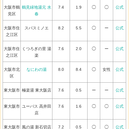
大阪市鶴
鶴見緑地湯元 水
7.4
1.9
◯
◯
公式
見区
春
大阪市住
スパスミノエ
8.2
5.5
◯
ー
公式
之江区
大阪市住
くつろぎの里 湯
7.6
2.0
◯
ー
公式
之江区
楽
大阪市北
なにわの湯
8.0
8.4
◯
女性
公式
区
東大阪市
極楽湯 東大阪店
7.6
0.5
ー
ー
公式
東大阪市
ユーバス 高井田
7.6
1.6
◯
◯
公式
店
東大阪市
風の湯 新石切店
7.2
0.5
◯
◯
公式