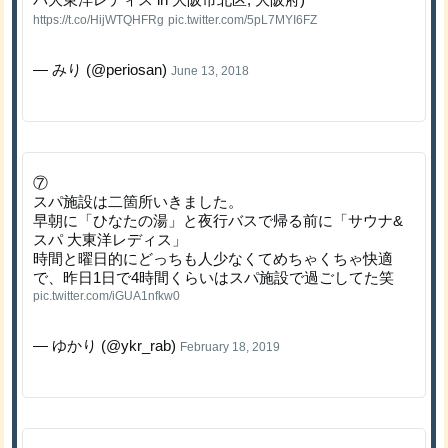
https://t.co/HijWTQHFRg
pic.twitter.com/5pL7MYI6FZ
— みり (@periosan)
June 13, 2018
⑦
スパ施設は二箇所いきました。
早朝に「ひなたの湯」と夜行バスで帰る前に「サウナ&
スパ 大東洋レディス」
時間と曜日的にどっちも人少なくてめちゃくちゃ快適
で、昨日1日で4時間くらいはスパ施設で過ごしてた笑
pic.twitter.com/iGUA1nfkw0
— ゆかり (@ykr_rab)
February 18, 2019