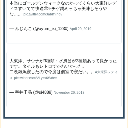
本当にゴールデンウィークなのかってくらい大東洋レデ
ィスすいてて快適🥺✨チゲ鍋めっちゃ美味しそうや
な…。
pic.twitter.com/3abIfhjhov
— みじんこ (@ayum_ixi_1230)
April 29, 2019
大東洋、サウナが3種類・水風呂が2種類あって良かった
です。タイルもレトロでかわいかった。
二晩雑魚寝したので今度は個室で寝たい。。
#大東洋レディ
ス
pic.twitter.com/VLyzs6Wdce
— 宇井千晶 (@ui4888)
November 26, 2018