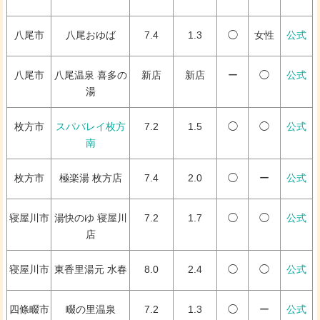
八尾市
八尾おゆば
7.4
1.3
◯
女性
公式
八尾市
八尾温泉 喜多の
新店
新店
ー
◯
公式
湯
枚方市
スパバレイ枚方
7.2
1.5
◯
◯
公式
南
枚方市
極楽湯 枚方店
7.4
2.0
◯
ー
公式
寝屋川市
湯快のゆ 寝屋川
7.2
1.7
◯
◯
公式
店
寝屋川市
東香里湯元 水春
8.0
2.4
◯
◯
公式
四條畷市
畷の里温泉
7.2
1.3
◯
ー
公式