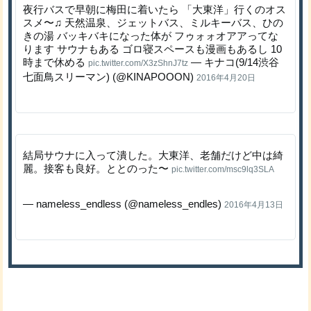
夜行バスで早朝に梅田に着いたら 「大東洋」行くのオス
スメ〜♫ 天然温泉、ジェットバス、ミルキーバス、ひの
きの湯 バッキバキになった体が フゥォォオアアってな
ります サウナもある ゴロ寝スペースも漫画もあるし 10
時まで休める
— キナコ(9/14渋谷
pic.twitter.com/X3zShnJ7tz
七面鳥スリーマン) (@KINAPOOON)
2016年4月20日
結局サウナに入って潰した。大東洋、老舗だけど中は綺
麗。接客も良好。ととのった〜
pic.twitter.com/msc9lq3SLA
— nameless_endless (@nameless_endles)
2016年4月13日