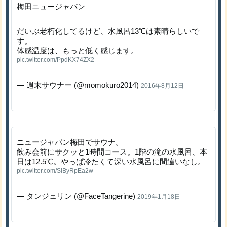
梅田ニュージャパン
だいぶ老朽化してるけど、水風呂13℃は素晴らしいで
す。
体感温度は、もっと低く感じます。
pic.twitter.com/PpdKX74ZX2
— 週末サウナー (@momokuro2014)
2016年8月12日
ニュージャパン梅田でサウナ。
飲み会前にサクッと1時間コース。1階の滝の水風呂、本
日は12.5℃。やっぱ冷たくて深い水風呂に間違いなし。
pic.twitter.com/SIByRpEa2w
— タンジェリン (@FaceTangerine)
2019年1月18日