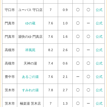
守口市
ユーバス 守口店
7
0.9
◯
◯
公式
門真市
ゆの蔵
7.6
1.0
◯
ー
公式
門真市
湯快のゆ 門真店
7.6
1.6
◯
◯
公式
高槻市
祥風苑
8.2
2.6
◯
ー
公式
高槻市
天神の湯
7.4
0.6
◯
◯
公式
豊中市
あるごの湯
7.6
2.1
ー
◯
公式
茨木市
すみれの湯
7.8
2.7
◯
◯
公式
茨木市
極楽湯 茨木店
7
1.3
◯
ー
公式