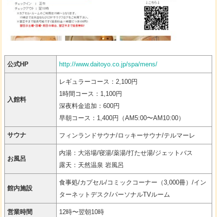
公式HP
http://www.daitoyo.co.jp/spa/mens/
レギュラーコース：2,100円
1時間コース：1,100円
入館料
深夜料金追加：600円
早朝コース：1,400円（AM5:00〜AM10:00）
サウナ
フィンランドサウナ/ロッキーサウナ/テルマーレ
内湯：大浴場/寝湯/薬湯/打たせ湯/ジェットバス
お風呂
露天：天然温泉 岩風呂
食事処/カプセル/コミックコーナー（3,000冊）/イン
館内施設
ターネットデスク/パーソナルTVルーム
営業時間
12時〜翌朝10時