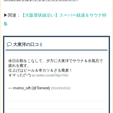
▶関連：
【大阪環状線沿い】スーパー銭湯＆サウナ特
集
大東洋の口コミ
休日出勤をこなして、夕方に大東洋でサウナ＆水風呂で
疲れを癒す。
仕上げはビール＆串カツ＆ざる蕎麦！
キマった(^-^)
pic.twitter.com/jEFBjpY5Nz
— momo_sift (@Tomeot)
2016年8月6日