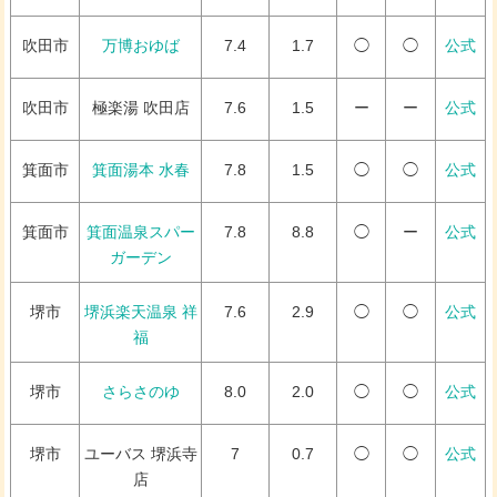
吹田市
万博おゆば
7.4
1.7
◯
◯
公式
吹田市
極楽湯 吹田店
7.6
1.5
ー
ー
公式
箕面市
箕面湯本 水春
7.8
1.5
◯
◯
公式
箕面市
箕面温泉スパー
7.8
8.8
◯
ー
公式
ガーデン
堺市
堺浜楽天温泉 祥
7.6
2.9
◯
◯
公式
福
堺市
さらさのゆ
8.0
2.0
◯
◯
公式
堺市
ユーバス 堺浜寺
7
0.7
◯
◯
公式
店