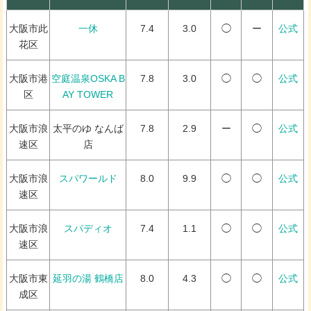
大阪市此
一休
7.4
3.0
◯
ー
公式
花区
大阪市港
空庭温泉OSKA B
7.8
3.0
◯
◯
公式
区
AY TOWER
大阪市浪
太平のゆ なんば
7.8
2.9
ー
◯
公式
速区
店
大阪市浪
スパワールド
8.0
9.9
◯
◯
公式
速区
大阪市浪
スパディオ
7.4
1.1
◯
◯
公式
速区
大阪市東
延羽の湯 鶴橋店
8.0
4.3
◯
◯
公式
成区