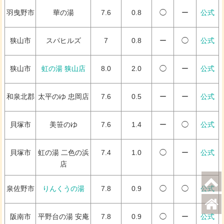
羽曳野市
華の湯
7.6
0.8
◯
ー
公式
狭山市
スパヒルズ
7
0.8
ー
◯
公式
狭山市
虹の湯 狭山店
8.0
2.0
◯
ー
公式
和泉北郡
太平のゆ 忠岡店
7.6
0.5
ー
ー
公式
貝塚市
美笹のゆ
7.6
1.4
ー
◯
公式
貝塚市
虹の湯 二色の浜
7.4
1.0
◯
ー
公式
店
泉佐野市
りんくうの湯
7.8
0.9
◯
◯
公式
阪南市
平野台の湯 安庵
7.8
0.9
◯
ー
公式